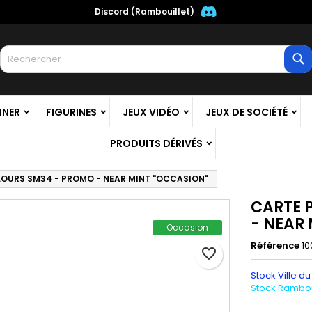
Discord (Rambouillet)
es listes
réer une liste d'envies
onnexion
R
Créer une nouvelle liste
us devez être connecté pour ajouter des produits à votre liste
m de la liste d'envies
nvies.
NNER
FIGURINES
JEUX VIDÉO
JEUX DE SOCIÉTÉ
Annuler
Connexio
PRODUITS DÉRIVÉS
Annuler
Créer une liste d'envie
OURS SM34 - PROMO - NEAR MINT "OCCASION"
CARTE 
- NEAR
Occasion
Référence
10
favorite_border
Stock Ville du
Stock Ramboui