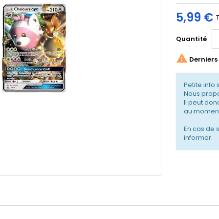
5,99 €
Quantité

Derniers 
Petite info 
Nous propo
Il peut don
au moment
En cas de 
informer.