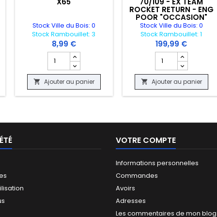
X65
70/109 - EX TEAM
ROCKET RETURN - ENG
POOR "OCCASION"
Stock Ville du Bois: 0
Stock Ville du Bois: 0
Stock Rambouillet: 3
Stock Rambouillet: 1
8,99 €
199,99 €
 produit BOOSTER MAGIC THE GATHERING - RIVALS OF IXALAN. ENG
Champ quantité du produit SLEEVES POKEMON - ENERG
Champ quantité du
Ajouter au panier
Ajouter au panier


ÉTÉ
VOTRE COMPTE
Informations personnelles
les
Commandes
ilisation
Avoirs
us
Adresses
Les commentaires de mon blog