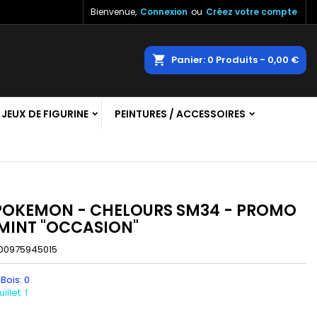
Bienvenue,
Connexion
ou
Créez votre compte
×
×
×
echercher
Panier
0
Produits -
0,00 €
JEUX DE FIGURINE
PEINTURES / ACCESSOIRES
n
s
POKEMON - CHELOURS SM34 - PROMO
 MINT "OCCASION"
00975945015
 Bois: 0
llet: 1