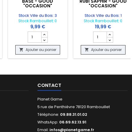
BASE - GOOD
RUBI SAPHIR - GOOD
"OCCASION"
"OCCASION"
Stock Ville du Bois: 3
Stock Ville du Bois: 1
Stock Rambouillet: 0
Stock Rambouillet: 0
9,99 €
19,99 €
Y LIGHTNING - X65
 produit CARTE POKEMON - PSYDUCK REVERSE 70/109 - EX TEAM ROCK
Champ quantité du produit CARTE POKEMON - ELEKTEK 
Champ quantité du 
Ajouter au panier
Ajouter au panier


CONTACT
Planet Game
5 rue de Penthièvre 78120 Rambouillet
Téléphone:
09.88.31.01.02
WhatsApp:
06.69.62.13.91
Email:
infos@planetgame.fr