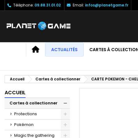
Téléphone:
09.88.31.01.02
Email:
infos@planetgame.fr
M
C
C
add_circle_outline
Vo
No
d'e
ACCUEIL
ACTUALITÉS
CARTES À COLLECTIO
Accueil
Cartes à collectionner
CARTE POKEMON - CHEL
ACCUEIL
Cartes à collectionner
Protections
Pokémon
Magic the gathering