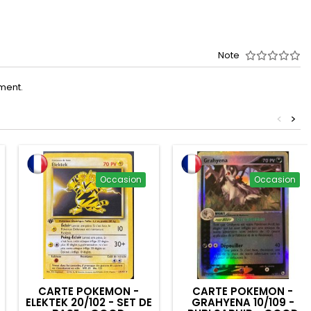
Note
oment.
<
>
Occasion
Occasion
CARTE POKEMON -
CARTE POKEMON -
ELEKTEK 20/102 - SET DE
GRAHYENA 10/109 -