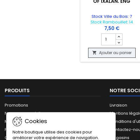
OF IXALAN. ENG
Stock Ville du Bois: 7
Stock Rambouillet: 14
7,50 €
Champ quantité du
Ajouter au panier

PRODUITS
NOTRE SOCI
Promotions
Livraison
Nouveaux produits
Mentions léga
Cookies
Meilleures ventes
Conditions d'ut
Plan du site
Contactez-no
Notre boutique utilise des cookies pour
améliorer votre expérience de navigation.
Catalogue complet
Magasins