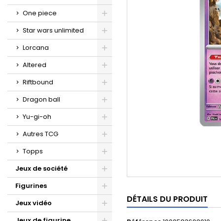
One piece
Star wars unlimited
Lorcana
Altered
Riftbound
Dragon ball
Yu-gi-oh
Autres TCG
Topps
Jeux de société
Figurines
DÉTAILS DU PRODUIT
Jeux vidéo
Jeux de figurine