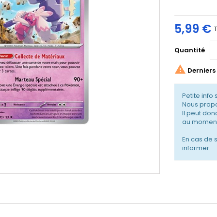
5,99 €
Quantité

Derniers 
Petite info 
Nous propo
Il peut don
au moment
En cas de 
informer.