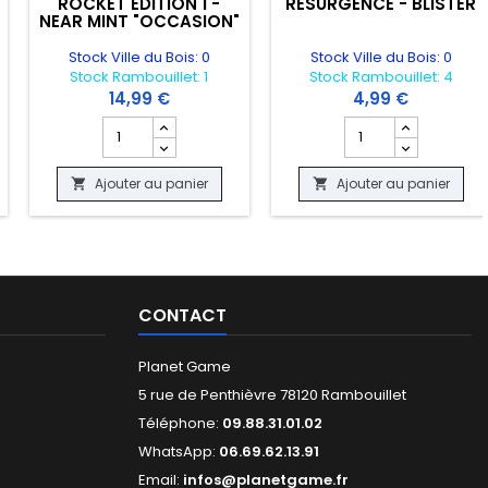
ROCKET EDITION 1 -
RESURGENCE - BLISTER
NEAR MINT "OCCASION"
Stock Ville du Bois: 0
Stock Ville du Bois: 0
Stock Rambouillet: 1
Stock Rambouillet: 4
14,99 €
4,99 €
"OCCASION"
 130/197 REVERSE - FLAMME OBSIDIENNES "OCCASION"
 produit CARTE POKEMON - GOLEMASTOC V 182/203 - EVOLUTION CELES
Champ quantité du produit CARTE POKEMON - NOSFERAP
Champ quantité du 
Ajouter au panier
Ajouter au panier


CONTACT
Planet Game
5 rue de Penthièvre 78120 Rambouillet
Téléphone:
09.88.31.01.02
WhatsApp:
06.69.62.13.91
Email:
infos@planetgame.fr