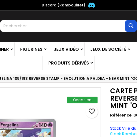
Discord (Rambouillet)
es listes
réer une liste d'envies
onnexion
R
Créer une nouvelle liste
us devez être connecté pour ajouter des produits à votre liste
m de la liste d'envies
nvies.
NNER
FIGURINES
JEUX VIDÉO
JEUX DE SOCIÉTÉ
Annuler
Connexio
PRODUITS DÉRIVÉS
Annuler
Créer une liste d'envie
ELINA 105/193 REVERSE STAMP - EVOLUTION A PALDEA - NEAR MINT "
CARTE 
REVERS
Occasion
MINT "
favorite_border
Référence
10
Stock Ville du
Stock Ramboui