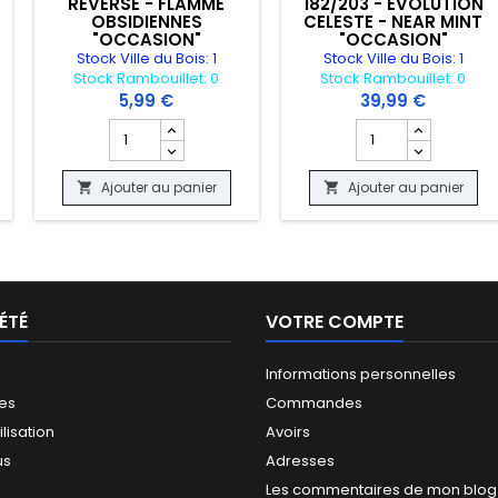
REVERSE - FLAMME
182/203 - EVOLUTION
OBSIDIENNES
CELESTE - NEAR MINT
"OCCASION"
"OCCASION"
Stock Ville du Bois: 1
Stock Ville du Bois: 1
Stock Rambouillet: 0
Stock Rambouillet: 0
5,99 €
39,99 €
 produit CARTE POKEMON - VIROVENT 198/193 - EVOLUTION A PALDEA 
Champ quantité du produit CARTE POKEMON - NOCTALI
Champ quantité du
Ajouter au panier
Ajouter au panier


ÉTÉ
VOTRE COMPTE
Informations personnelles
les
Commandes
ilisation
Avoirs
us
Adresses
Les commentaires de mon blog