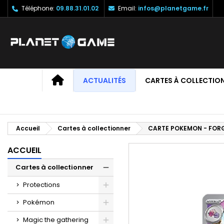
Téléphone:
09.88.31.01.02
Email:
infos@planetgame.fr
M
C
C
add_circle_outline
Vo
No
d'e
ACCUEIL
ACTUALITÉS
CARTES À COLLECTIO
Accueil
Cartes à collectionner
CARTE POKEMON - FORG
ACCUEIL
Cartes à collectionner
Protections
Pokémon
Magic the gathering