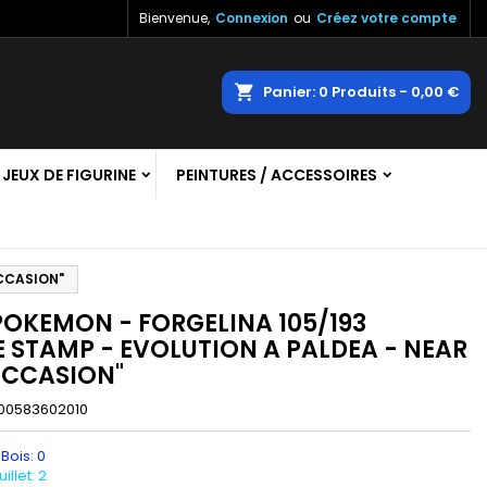
Bienvenue,
Connexion
ou
Créez votre compte
×
×
×
echercher
Panier
0
Produits -
0,00 €
JEUX DE FIGURINE
PEINTURES / ACCESSOIRES
n
s
OCCASION"
POKEMON - FORGELINA 105/193
E STAMP - EVOLUTION A PALDEA - NEAR
OCCASION"
00583602010
 Bois: 0
llet: 2