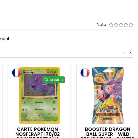
Note
oment.
<
>
Occasion
CARTE POKEMON -
BOOSTER DRAGON
NOSFERAPTI 70/82 -
BALL SUPER - WILD