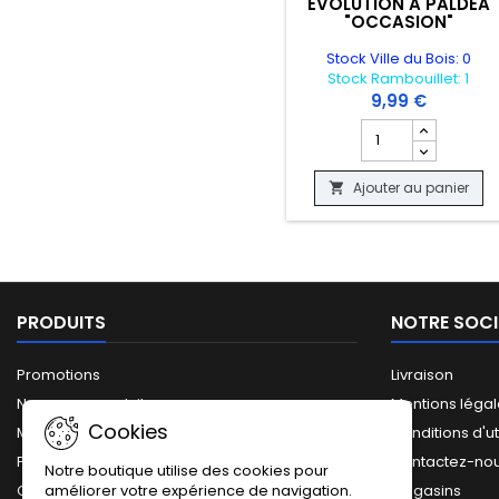
EVOLUTION A PALDEA
"OCCASION"
Stock Ville du Bois: 0
Stock Rambouillet: 1
9,99 €
Champ quantité du
Ajouter au panier

PRODUITS
NOTRE SOCI
Promotions
Livraison
Nouveaux produits
Mentions léga
Cookies
Meilleures ventes
Conditions d'ut
Plan du site
Contactez-no
Notre boutique utilise des cookies pour
améliorer votre expérience de navigation.
Catalogue complet
Magasins