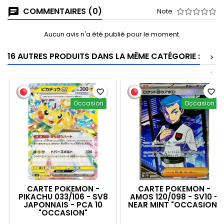
COMMENTAIRES (0)
Note
Aucun avis n'a été publié pour le moment.
16 AUTRES PRODUITS DANS LA MÊME CATÉGORIE :
>
<
favorite_border
favorite_border
Occasion
Occasion
CARTE POKEMON -
CARTE POKEMON -
PIKACHU 033/106 - SV8
AMOS 120/098 - SV10 -
JAPONNAIS - PCA 10
NEAR MINT "OCCASION"
"OCCASION"