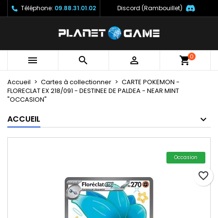
Téléphone:
09.88.31.01.02
Discord (Rambouillet)
×
×
×
Mes listes
Créer une liste d'envies
Connexion
Créer une nouvelle liste
add_circle_outline
Vous devez être connecté pour ajouter des produits
Nom de la liste d'envies
à votre liste d'envies.
0



Accueil
Cartes à collectionner
CARTE POKEMON -
Annuler
Connexion
FLORECLAT EX 218/091 - DESTINEE DE PALDEA - NEAR MINT
Annuler
Créer une liste d'envies
"OCCASION"
ACCUEIL
Occasion
favorite_border