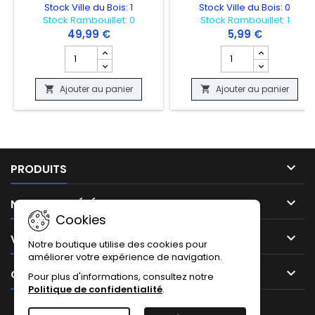
Stock Ville du Bois: 1
Stock Ville du Bois: 0
Stock Rambouillet: 0
Stock Rambouillet: 1
49,99 €
5,99 €
Champ quantité du produit CARTE POKEMON - PIKACHU
Champ quantité du 
Ajouter au panier
Ajouter au panier



PRODUITS

NOTRE SOCIÉTÉ
Cookies

VOTRE COMPTE
Notre boutique utilise des cookies pour
améliorer votre expérience de navigation.

CONTACT
Pour plus d'informations, consultez notre
Politique de confidentialité
.
Facebook
Instagram
TikTok