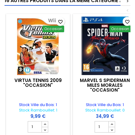
16 AUTRES PRODUITS DANS LA MÊME CATÉGORIE :
>
<
favorite_border
favorite_border
Occasion
Occasion
VIRTUA TENNIS 2009
MARVEL S SPIDERMAN
"OCCASION"
MILES MORALES
"OCCASION"
Stock Ville du Bois: 1
Stock Ville du Bois: 1
Stock Rambouillet: 1
Stock Rambouillet: 0
9,99 €
34,99 €
Champ quantité du produit VIRTUA TENNIS 2009 "OCCA
Champ quantité du 