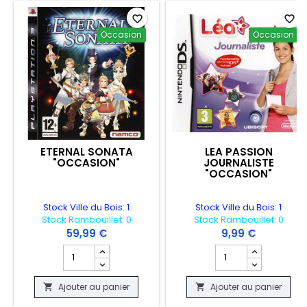
favorite_border
favorite_border
Occasion
Occasion
ETERNAL SONATA
LEA PASSION
"OCCASION"
JOURNALISTE
"OCCASION"
Stock Ville du Bois: 1
Stock Ville du Bois: 1
Stock Rambouillet: 0
Stock Rambouillet: 0
59,99 €
9,99 €
Champ quantité du produit ETERNAL SONATA "OCCASI
Champ quantité du 
Ajouter au panier
Ajouter au panier

