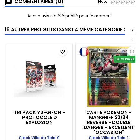
COMMENTAIRES (0)
Note
Aucun avis n'a été publié pour le moment.
16 AUTRES PRODUITS DANS LA MÊME CATÉGORIE :
>
<
favorite_border
favorite_border
Occasion
TRI PACK YU-GI-OH -
CARTE POKEMON -
PROTOCOLE D
MANGRIFF 22/34
EXPLOSION
REVERSE - DOUBLE
DANGER - EXCELLENT
"OCCASION"
Stock Ville du Bois: 0
Stock Ville du Bois: 1