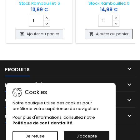
Stock Rambouillet: 6
Stock Rambouillet: 0
13,99 €
14,99 €
Champ quantité du produit TRI PACK YU-GI-OH - PROT
Champ quantité du 
Ajouter au panier
Ajouter au panier



PRODUITS

NOTRE SOCIÉTÉ
Cookies

VOTRE COMPTE
Notre boutique utilise des cookies pour
améliorer votre expérience de navigation.

CONTACT
Pour plus d'informations, consultez notre
Politique de confidentialité
.
Facebook
Instagram
TikTok
Je refuse
J'accepte