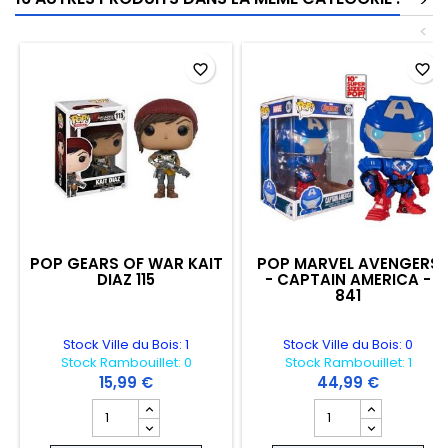
>
<
favorite_border
favorite_border
POP GEARS OF WAR KAIT
POP MARVEL AVENGERS
DIAZ 115
- CAPTAIN AMERICA -
841
Stock Ville du Bois: 1
Stock Ville du Bois: 0
Stock Rambouillet: 0
Stock Rambouillet: 1
(POP OVERSIZED)
15,99 €
44,99 €
Champ quantité du produit POP GEARS OF WAR KAIT DIA
Champ quantité du 