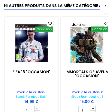
16 AUTRES PRODUITS DANS LA MÊME CATÉGORIE :
>
<
favorite_border
favorite_border
Occasion
Occasion
FIFA 18 "OCCASION"
IMMORTALS OF AVEUM
"OCCASION"
Stock Ville du Bois: 1
Stock Ville du Bois: 0
Stock Rambouillet: 1
Stock Rambouillet: 1
14,99 €
15,00 €
Champ quantité du produit FIFA 18 "OCCASION"
Champ quantité du 